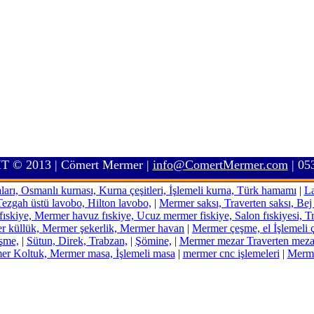
 © 2013 | Cömert Mermer |
info@ComertMermer.com
| 05
, Osmanlı kurnası, Kurna çeşitleri, İşlemeli kurna, Türk hamamı
|
La
Tezgah üstü lavobo, Hilton lavobo,
|
Mermer saksı, Traverten saksı, Bej
ıskiye, Mermer havuz fıskiye, Ucuz mermer fiskiye, Salon fıskiyesi, Tr
r küllük, Mermer şekerlik, Mermer havan
|
Mermer çeşme, el İşlemeli 
şme,
|
Sütun, Direk, Trabzan,
|
Şömine,
|
Mermer mezar Traverten meza
r Koltuk, Mermer masa, İşlemeli masa
|
mermer cnc işlemeleri
|
Merme