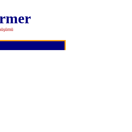
rmer
önüşümü