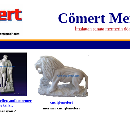
Cömert Me
İmalattan sanata mermerin d
ller, antik mermer
cnc işlemeleri
ykeller,
mermer cnc işlemeleri
arasyon 2