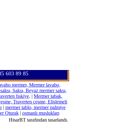
35 603 89 85
vabo mermer, Mermer lavabo,
 saksı, Saksı, Beyaz mermer saksı,
averten fıskiye,
|
Mermer tabak,
çeşme, Traverten çeşme, Elişlemeli
r
|
mermer tablo, mermer palmiye
r Oturak
|
osmanlı muslukları
HisarBT tarafından tasarlandı.