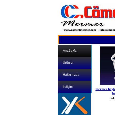
AnaSayfa
Ürünler
Hakkımızda
İletişim
mermer heyke
he
dek