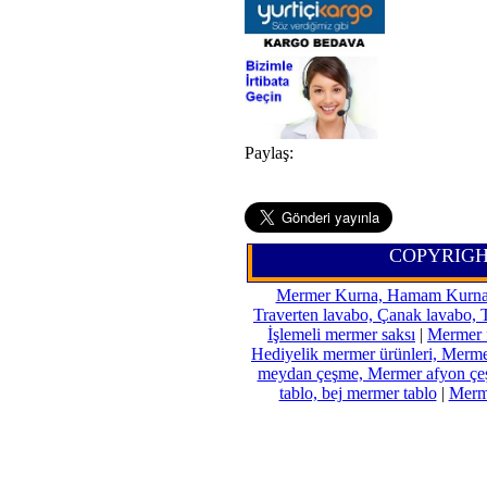
Paylaş:
COPYRIGHT
Mermer Kurna, Hamam Kurnaları
Traverten lavabo, Çanak lavabo, 
İşlemeli mermer saksı
|
Mermer f
Hediyelik mermer ürünleri, Merme
meydan çeşme, Mermer afyon çe
tablo, bej mermer tablo
|
Merme