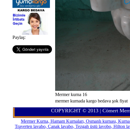
Paylaş:
Mermer kurna 16
mermer kurnada kargo bedava şok fiyat
COPYRIGHT © 2013 | Cömert Merm
Mermer Kurna, Hamam Kurnaları, Osmanlı kurnası, Kurna çe
Traverten lavabo, Çanak lavabo, Tezgah üstü lavobo, Hilton l