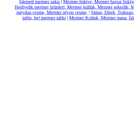
İşlemeli mermer saksı
|
Mermer fıskiye, Mermer havuz fıskiye,
Hediyelik mermer ürünleri, Mermer küllük, Mermer şekerlik, 
meydan çeşme, Mermer afyon çeşme,
|
Sütun, Direk, Trabzan,
tablo, bej mermer tablo
|
Mermer Koltuk, Mermer masa, İşl