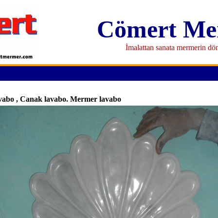
Cömert Me
İmalattan sanata mermerin d
abo , Canak lavabo. Mermer lavabo