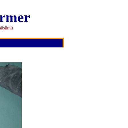
rmer
önüşümü