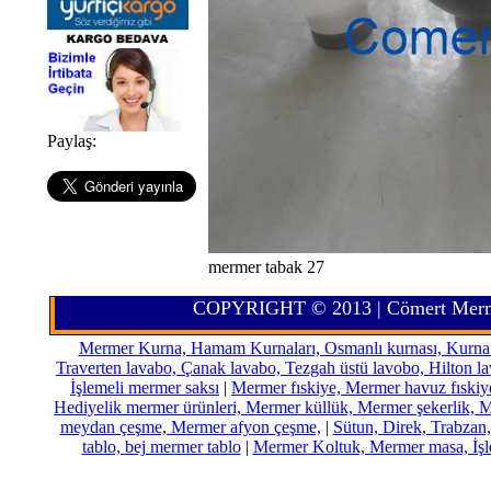
Paylaş:
mermer tabak 27
COPYRIGHT © 2013 | Cömert Merm
Mermer Kurna, Hamam Kurnaları, Osmanlı kurnası, Kurna çe
Traverten lavabo, Çanak lavabo, Tezgah üstü lavobo, Hilton l
İşlemeli mermer saksı
|
Mermer fıskiye, Mermer havuz fıskiye,
Hediyelik mermer ürünleri, Mermer küllük, Mermer şekerlik, 
meydan çeşme, Mermer afyon çeşme,
|
Sütun, Direk, Trabzan,
tablo, bej mermer tablo
|
Mermer Koltuk, Mermer masa, İşl