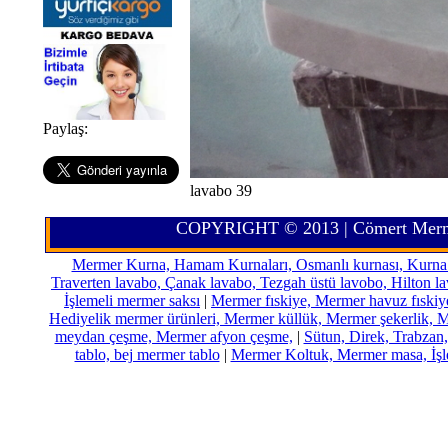
Paylaş:
lavabo 39
COPYRIGHT © 2013 | Cömert Merm
Mermer Kurna, Hamam Kurnaları, Osmanlı kurnası, Kurna çe
Traverten lavabo, Çanak lavabo, Tezgah üstü lavobo, Hilton l
İşlemeli mermer saksı
|
Mermer fıskiye, Mermer havuz fıskiye,
Hediyelik mermer ürünleri, Mermer küllük, Mermer şekerlik, 
meydan çeşme, Mermer afyon çeşme,
|
Sütun, Direk, Trabzan,
tablo, bej mermer tablo
|
Mermer Koltuk, Mermer masa, İşl